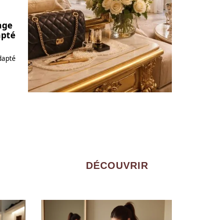
age
apté
dapté
DÉCOUVRIR