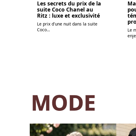
Les secrets du prix de la
Ma
suite Coco Chanel au
po
Ritz : luxe et exclusivité
té
pro
Le prix d'une nuit dans la suite
Coco
…
Le m
enje
MODE