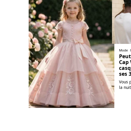
Mode
Peut
Cap 
casq
ses 
Vous 
la nuit