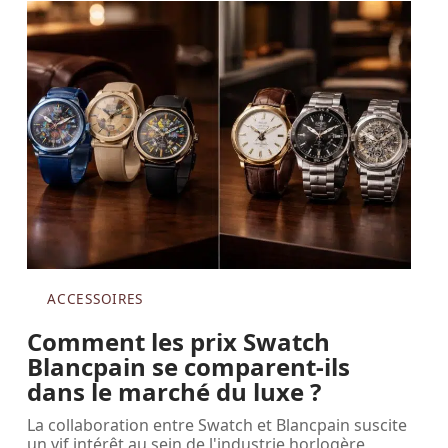
ACCESSOIRES
Comment les prix Swatch
Blancpain se comparent-ils
dans le marché du luxe ?
La collaboration entre Swatch et Blancpain suscite
un vif intérêt au sein de l'industrie horlogère,