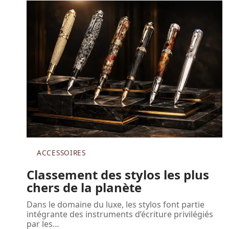
ACCESSOIRES
Classement des stylos les plus
chers de la planète
Dans le domaine du luxe, les stylos font partie
intégrante des instruments d’écriture privilégiés
par les
…