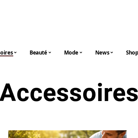
oires
Beauté
Mode
News
Shop
Accessoire