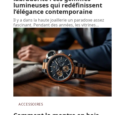
lumineuses qui redéfinissent
l’élégance contemporaine
Il y a dans la haute joaillerie un paradoxe assez
fascinant. Pendant des années, les vitrines
…
ACCESSOIRES