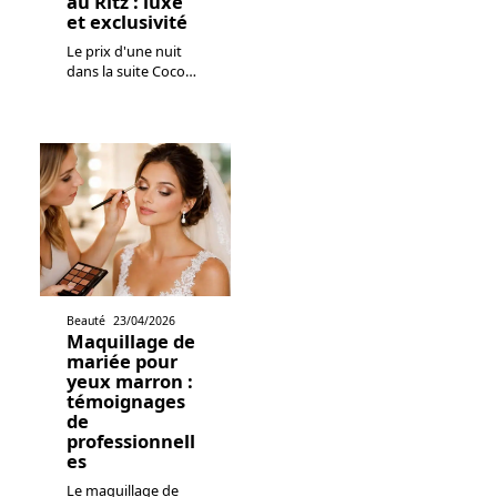
au Ritz : luxe
et exclusivité
Le prix d'une nuit
dans la suite Coco
…
Beauté
23/04/2026
Maquillage de
mariée pour
yeux marron :
témoignages
de
professionnell
es
Le maquillage de